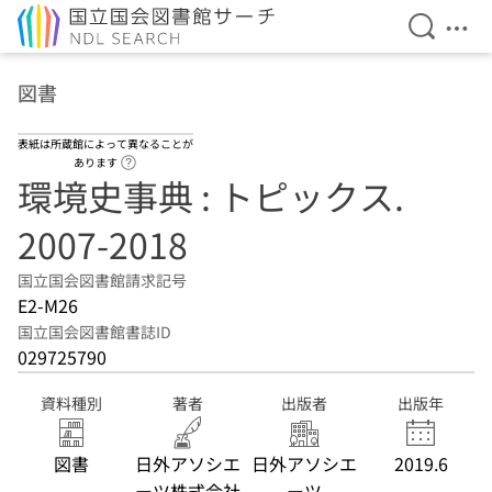
検索を開
メニ
本文へ移動
図書
表紙は所蔵館によって異なることが
ヘルプページへのリンク
あります
環境史事典 : トピックス.
2007-2018
国立国会図書館請求記号
E2-M26
国立国会図書館書誌ID
029725790
資料種別
著者
出版者
出版年
図書
日外アソシエ
日外アソシエ
2019.6
ーツ株式会社
ーツ