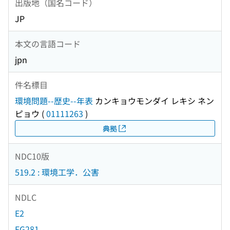
出版地（国名コード）
JP
本文の言語コード
jpn
件名標目
環境問題--歴史--年表
カンキョウモンダイ レキシ ネン
ピョウ
(
01111263
)
典拠
NDC10版
519.2 : 環境工学．公害
NDLC
E2
EG281