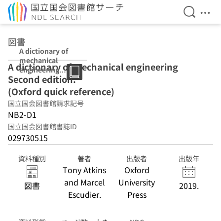
検索を開
メニ
本文へ移動
図書
A dictionary of
mechanical
A dictionary of mechanical engineering
engineering
Second edition.
Second edition.
(Oxford quick
(Oxford quick reference)
reference)
国立国会図書館請求記号
NB2-D1
国立国会図書館書誌ID
029730515
資料種別
著者
出版者
出版年
Tony Atkins
Oxford
and Marcel
University
図書
2019.
Escudier.
Press