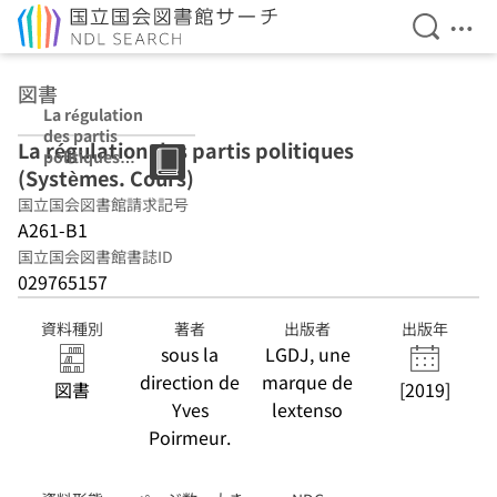
検索を開
メニ
本文へ移動
図書
La régulation
des partis
La régulation des partis politiques
politiques
(Systèmes. Cours)
(Systèmes.
Cours)
国立国会図書館請求記号
A261-B1
国立国会図書館書誌ID
029765157
資料種別
著者
出版者
出版年
sous la
LGDJ, une
direction de
marque de
図書
[2019]
Yves
lextenso
Poirmeur.