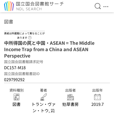
検索を開
メニ
本文へ移動
図書
表紙は所蔵館によって異なることが
ヘルプページへのリンク
あります
中所得国の罠と中国・ASEAN = The Middle
Income Trap from a China and ASEAN
Perspective
国立国会図書館請求記号
DC157-M18
国立国会図書館書誌ID
029799292
資料種別
著者
出版者
出版年
図書
トラン・ヴァ
勁草書房
2019.7
ン・トウ, 苅