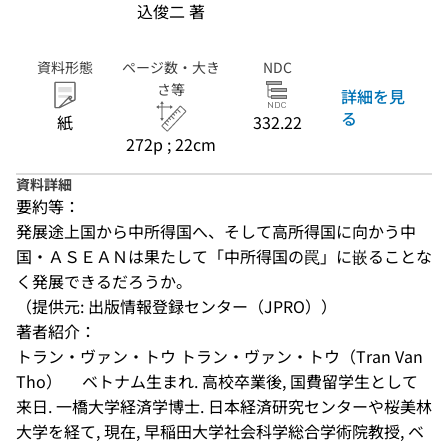
込俊二 著
資料形態
ページ数・大き
NDC
さ等
詳細を見
る
紙
332.22
272p ; 22cm
資料詳細
要約等：
発展途上国から中所得国へ、そして高所得国に向かう中
国・ＡＳＥＡＮは果たして「中所得国の罠」に嵌ることな
く発展できるだろうか。
（提供元: 出版情報登録センター（JPRO））
著者紹介：
トラン・ヴァン・トウ トラン・ヴァン・トウ（Tran Van 
Tho）　 ベトナム生まれ. 高校卒業後, 国費留学生として
来日. 一橋大学経済学博士. 日本経済研究センターや桜美林
大学を経て, 現在, 早稲田大学社会科学総合学術院教授, ベ