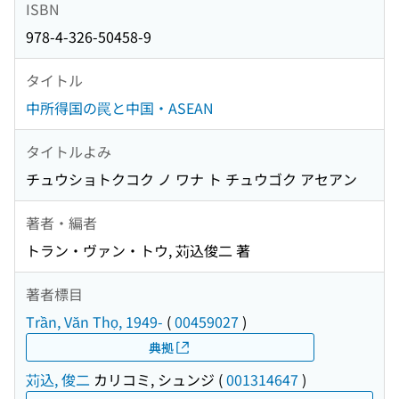
ISBN
978-4-326-50458-9
タイトル
中所得国の罠と中国・ASEAN
タイトルよみ
チュウショトクコク ノ ワナ ト チュウゴク アセアン
著者・編者
トラン・ヴァン・トウ, 苅込俊二 著
著者標目
Trần, Văn Thọ, 1949-
(
00459027
)
典拠
苅込, 俊二
カリコミ, シュンジ
(
001314647
)