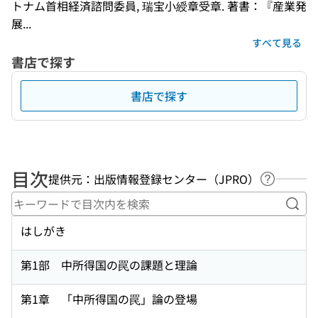
トナム首相経済諮問委員, 瑞宝小綬章受章. 著書：『産業発
展...
すべて見る
書店で探す
書店で探す
目次
提供元：出版情報登録センター（JPRO）
ヘルプペ
キー
はしがき
第1部 中所得国の罠の課題と理論
第1章 「中所得国の罠」論の登場