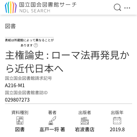
検索を開
メニ
本文へ移動
図書
表紙は所蔵館によって異なることが
ヘルプページへのリンク
あります
主権論史 : ローマ法再発見か
ら近代日本へ
国立国会図書館請求記号
A216-M1
国立国会図書館書誌ID
029807273
資料種別
著者
出版者
出版年
図書
嘉戸一将 著
岩波書店
2019.8