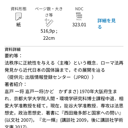
資料形態
ページ数・大き
NDC
さ等
詳細を見
紙
323.01
る
516,9p ;
22cm
資料詳細
要約等：
法秩序に正統性を与える〈主権〉という概念．ローマ法再
発見から近代日本の国体論まで，その展開を辿る
（提供元: 出版情報登録センター（JPRO））
著者紹介：
嘉戸 一将 嘉戸一将(かど かずまさ) 1970年大阪府生ま
れ．京都大学大学院人間・環境学研究科博士課程中退．相
愛大学准教授を経て，現在，龍谷大学准教授．専攻は法思
想史，政治思想史．著書に『西田幾多郎と国家への問い』
(以文社 2007)，『北一輝』(講談社 2009，後に講談社学術
文庫 2017)，...