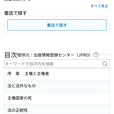
すべて見る
書店で探す
書店で探す
目次
提供元：出版情報登録センター（JPRO）
ヘルプペ
キー
序 章 主権と主権者
法と法外なもの
主権国家の死
法の正統性