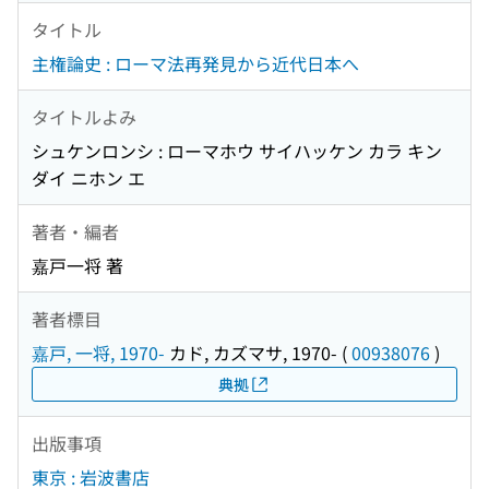
タイトル
主権論史 : ローマ法再発見から近代日本へ
タイトルよみ
シュケンロンシ : ローマホウ サイハッケン カラ キン
ダイ ニホン エ
著者・編者
嘉戸一将 著
著者標目
嘉戸, 一将, 1970-
カド, カズマサ, 1970-
(
00938076
)
典拠
出版事項
東京 : 岩波書店