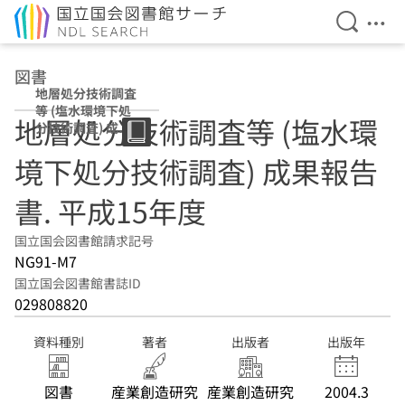
検索を開
メニ
本文へ移動
図書
地層処分技術調査
等 (塩水環境下処
地層処分技術調査等 (塩水環
分技術調査) 成果
報告書 平成15年
境下処分技術調査) 成果報告
度
書. 平成15年度
国立国会図書館請求記号
NG91-M7
国立国会図書館書誌ID
029808820
資料種別
著者
出版者
出版年
図書
産業創造研究
産業創造研究
2004.3