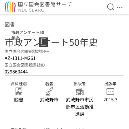
検索を開
メニ
本文へ移動
図書
市政アンケート50
年史
市政アンケート50年史
国立国会図書館請求記号
AZ-1311-M261
国立国会図書館書誌ID
029860444
資料種別
著者
出版者
出版年
図書
武蔵野市
武蔵野市市民
2015.3
部市民活動推
進課