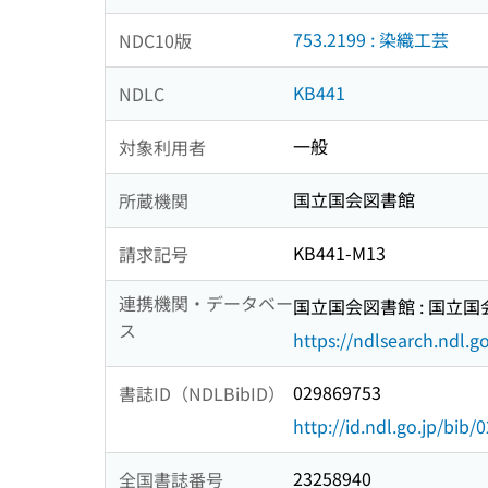
753.2199 : 染織工芸
NDC10版
KB441
NDLC
一般
対象利用者
国立国会図書館
所蔵機関
KB441-M13
請求記号
連携機関・データベー
国立国会図書館 : 国立
ス
https://ndlsearch.ndl.go
029869753
書誌ID（NDLBibID）
http://id.ndl.go.jp/bib
23258940
全国書誌番号