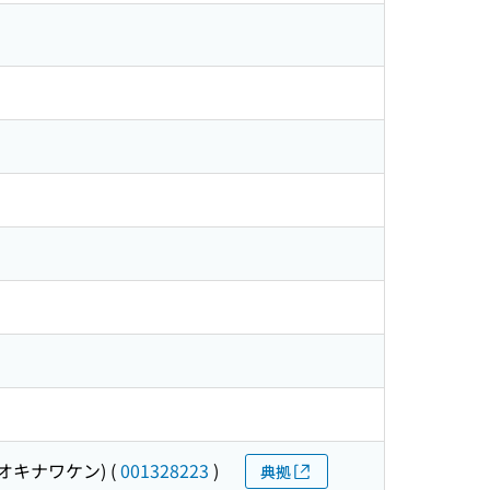
オキナワケン)
(
001328223
)
典拠