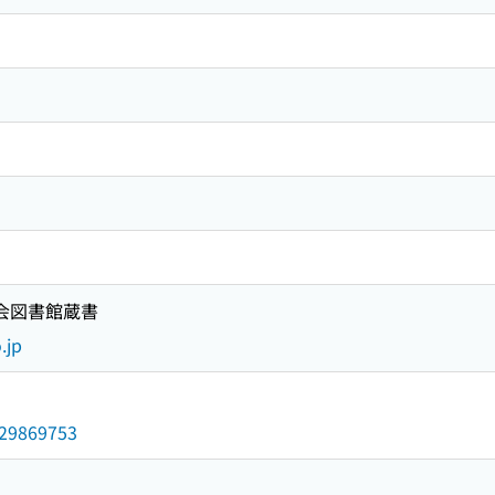
国会図書館蔵書
.jp
/029869753