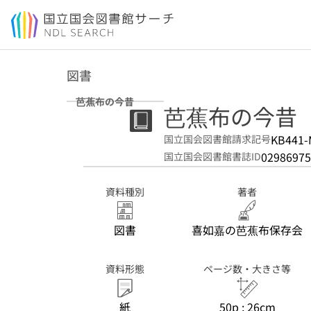
本文へ移動
図書
芭蕉布の今昔
芭蕉布の今昔
KB441-
国立国会図書館請求記号
02986975
国立国会図書館書誌ID
資料種別
著者
図書
喜如嘉の芭蕉布保存会
資料形態
ページ数・大きさ等
紙
50p ; 26cm