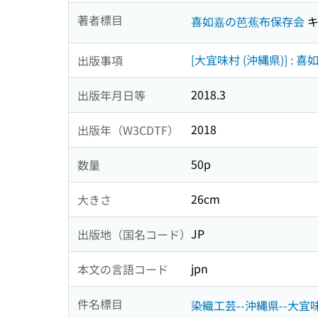
著者標目
喜如嘉の芭蕉布保存会
キ
[大宜味村 (沖縄県)] :
出版事項
2018.3
出版年月日等
2018
出版年（W3CDTF）
50p
数量
26cm
大きさ
JP
出版地（国名コード）
jpn
本文の言語コード
件名標目
染織工芸--沖縄県--大宜味