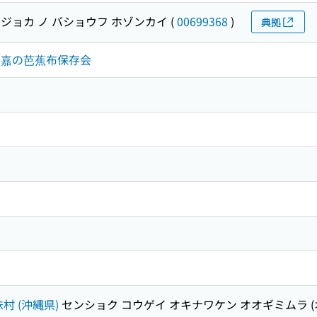
ジョカ ノ バショウフ ホゾンカイ
(
00699368
)
典拠
 喜如嘉の芭蕉布保存会
村 (沖縄県)
センショク コウゲイ オキナワケン オオギミムラ (