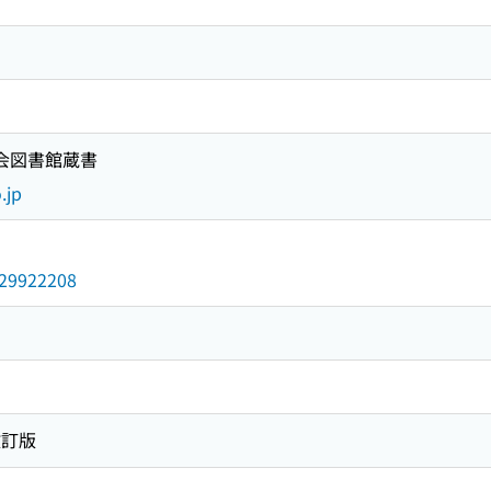
国会図書館蔵書
.jp
/029922208
改訂版