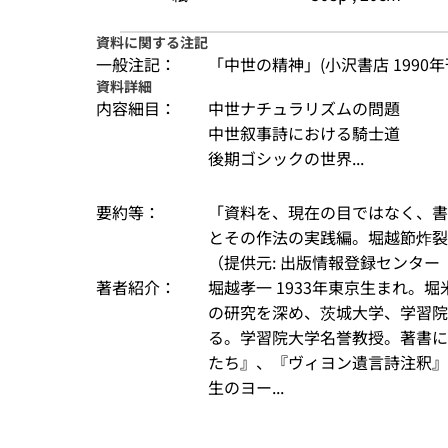
資料に関する注記
一般注記：
「中世の精神」(小沢書店 1990
資料詳細
内容細目：
中世ナチュラリズムの問題
中世叙事詩における騎士道
後期ゴシックの世界...
要約等：
「資料を、現在の目ではなく、書
とその作法の実践編。堀越節炸
（提供元: 出版情報登録センター（
著者紹介：
堀越孝一 1933年東京生まれ。
の研究を深め、茨城大学、学習院
る。学習院大学名誉教授。著書に
たち』、『ヴィヨン遺言詩注釈』
生のヨー...