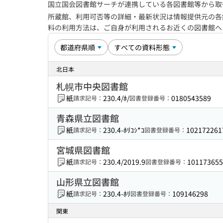
国立国会図書館サーチが連携している各図書館等から取
所蔵館、利用可否等の詳細・最新状況は情報提供元の各
料の利用方法は、ご自身が利用されるお近くの図書館
北日本
札幌市中央図書館
紙
230.4/ﾎ/
0180543589
請求記号：
図書登録番号：
青森県立図書館
紙
230.4-ﾎﾘｺｼ*ｺ
102172261
請求記号：
図書登録番号：
宮城県図書館
紙
230.4/2019.9
101173655
請求記号：
図書登録番号：
山形県立図書館
紙
230.4-ﾎﾘ
109146298
請求記号：
図書登録番号：
関東