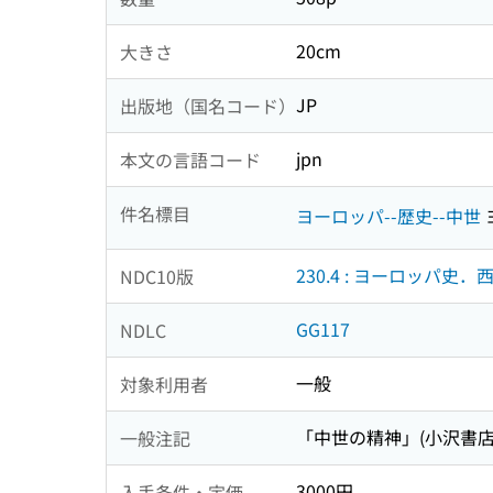
20cm
大きさ
JP
出版地（国名コード）
jpn
本文の言語コード
件名標目
ヨーロッパ--歴史--中世
230.4 : ヨーロッパ史．
NDC10版
GG117
NDLC
一般
対象利用者
「中世の精神」(小沢書店 
一般注記
3000円
入手条件・定価