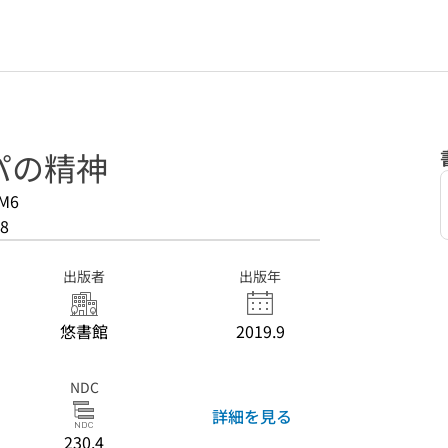
パの精神
M6
8
出版者
出版年
悠書館
2019.9
NDC
詳細を見る
230.4