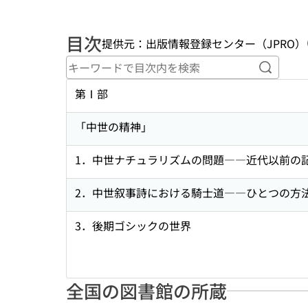
目次
提供元：出版情報登録センター（JPRO）
キーワ
第Ⅰ部
「中世の精神」
1．中世ナチュラリズムの問題――近代以前の
2．中世叙事詩における騎士道――ひとつの方
3．後期ゴシックの世界
全国の図書館の所蔵