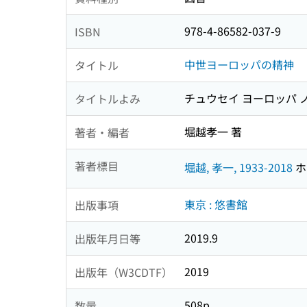
978-4-86582-037-9
ISBN
中世ヨーロッパの精神
タイトル
チュウセイ ヨーロッパ 
タイトルよみ
堀越孝一 著
著者・編者
著者標目
堀越, 孝一, 1933-2018
ホ
東京 : 悠書館
出版事項
2019.9
出版年月日等
2019
出版年（W3CDTF）
508p
数量