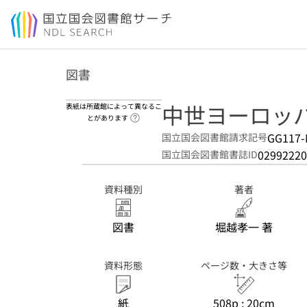
本文へ移動
図書
中世ヨーロッ
表紙は所蔵館によって異なるこ
ヘルプページへのリンク
とがあります
GG117-
国立国会図書館請求記号
02992220
国立国会図書館書誌ID
資料種別
著者
図書
堀越孝一 著
資料形態
ページ数・大きさ等
紙
508p ; 20cm