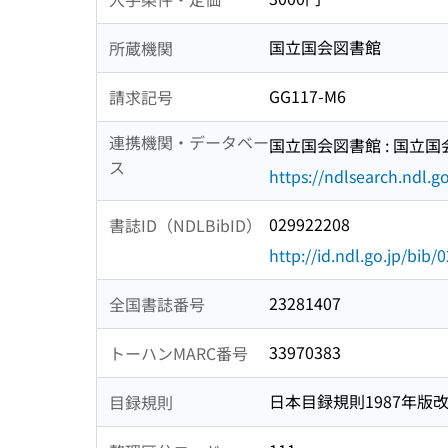
国立国会図書館
所蔵機関
GG117-M6
請求記号
連携機関・データベー
国立国会図書館 : 国立
ス
https://ndlsearch.ndl.go
029922208
書誌ID（NDLBibID）
http://id.ndl.go.jp/bib
23281407
全国書誌番号
33970383
トーハンMARC番号
日本目録規則1987年版
目録規則