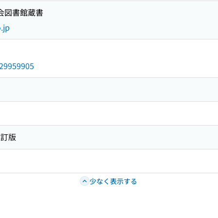
国会図書館蔵書
.jp
/029959905
改訂版
少なく表示する