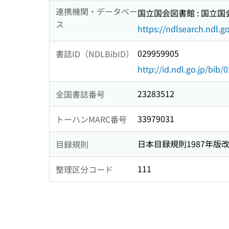
連携機関・データベー
国立国会図書館 : 国立
ス
https://ndlsearch.ndl.go
029959905
書誌ID（NDLBibID）
http://id.ndl.go.jp/bib
23283512
全国書誌番号
33979031
トーハンMARC番号
日本目録規則1987年版
目録規則
111
整理区分コード