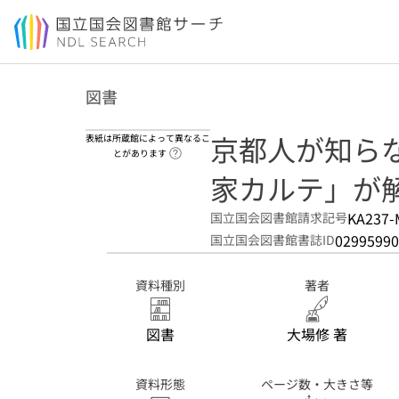
本文へ移動
図書
京都人が知らな
表紙は所蔵館によって異なるこ
ヘルプページへのリンク
とがあります
家カルテ」が
KA237-
国立国会図書館請求記号
02995990
国立国会図書館書誌ID
資料種別
著者
図書
大場修 著
資料形態
ページ数・大きさ等