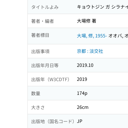
キョウトジン ガ シラナイ
タイトルよみ
大場修 著
著者・編者
著者標目
大場, 修, 1955-
オオバ, オ
京都 : 淡交社
出版事項
2019.10
出版年月日等
2019
出版年（W3CDTF）
174p
数量
26cm
大きさ
JP
出版地（国名コード）