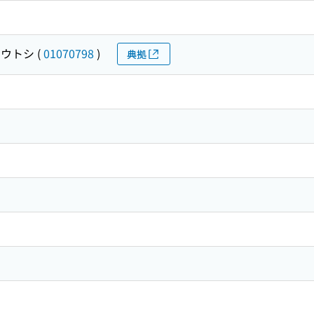
ョウトシ
(
01070798
)
典拠