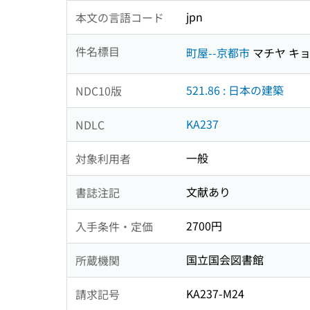
jpn
本文の言語コード
件名標目
町屋--京都市
マチヤ キ
521.86 : 日本の建築
NDC10版
KA237
NDLC
一般
対象利用者
文献あり
書誌注記
2700円
入手条件・定価
国立国会図書館
所蔵機関
KA237-M24
請求記号