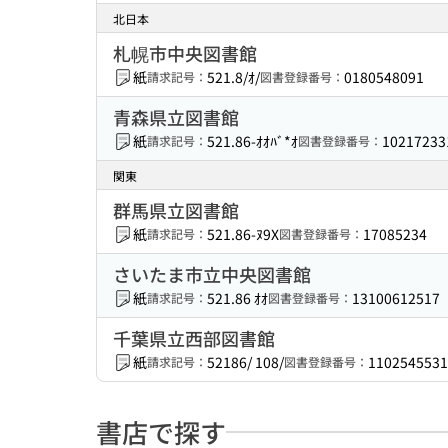
北日本
札幌市中央図書館
紙
521.8/ｵ/
0180548091
請求記号：
図書登録番号：
青森県立図書館
紙
521.86-ｵｵﾊﾞ*ｵ
10217233
請求記号：
図書登録番号：
関東
群馬県立図書館
紙
521.86-ﾇ9X
17085234
請求記号：
図書登録番号：
さいたま市立中央図書館
紙
521.86 ｵｵ
13100612517
請求記号：
図書登録番号：
千葉県立西部図書館
紙
52186/ 108/
1102545531
請求記号：
図書登録番号：
書店で探す