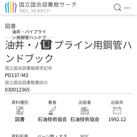
検索を開
メニ
本文へ移動
図書
油井・パイプライ
ン用鋼管ハンドブ
油井・パイプライン用鋼管ハ
ック
ンドブック
国立国会図書館請求記号
PD137-M3
国立国会図書館書誌ID
030012365
資料種別
著者
出版者
出版年
図書
石油技術協会
石油技術協会
1992.12
資料形態
ページ数・大き
NDC