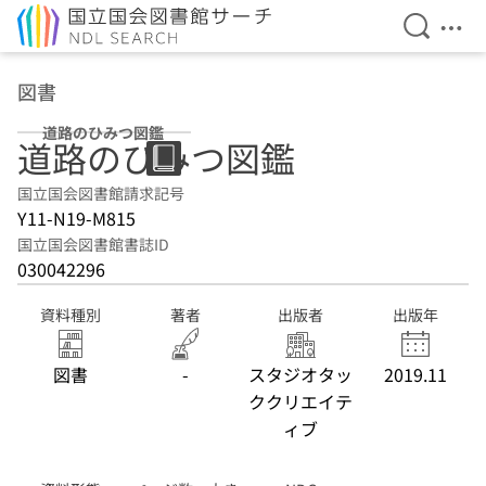
検索を開
メニ
本文へ移動
図書
道路のひみつ図鑑
道路のひみつ図鑑
国立国会図書館請求記号
Y11-N19-M815
国立国会図書館書誌ID
030042296
資料種別
著者
出版者
出版年
図書
-
スタジオタッ
2019.11
ククリエイテ
ィブ