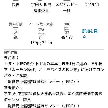
図書
宗田大 担当
メジカルビュ
2019.11
編集委員
ー社
資料形態
ページ数・大き
NDC
さ等
詳細を見
る
紙
494.77
189p ; 30cm
資料詳細
要約等：
上肢・下肢の鏡視下手術の基本手技を1冊に纏め，各部位
を「ルーチン操作」と「デバイスの扱い方」に分けてコン
パクトに解説。
（提供元: 出版情報登録センター（JPRO））
著者紹介：
宗田 大 東京医科歯科大学名誉教授／国立病院機構災害医
療センター院長
（提供元: 出版情報登録センター（JPRO））