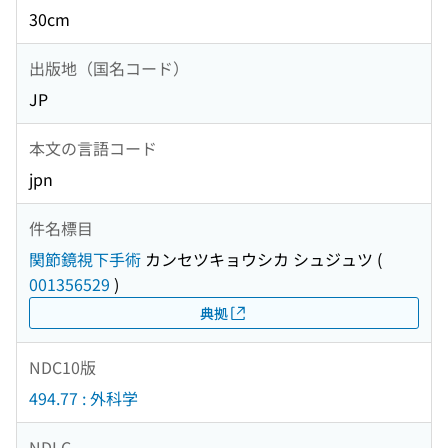
30cm
出版地（国名コード）
JP
本文の言語コード
jpn
件名標目
関節鏡視下手術
カンセツキョウシカ シュジュツ
(
001356529
)
典拠
NDC10版
494.77 : 外科学
NDLC