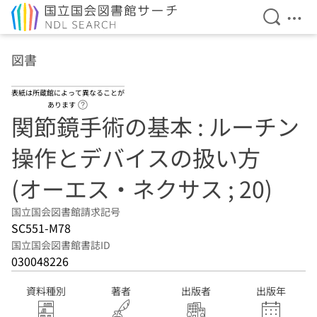
検索を開
メニ
本文へ移動
図書
表紙は所蔵館によって異なることが
ヘルプページへのリンク
あります
関節鏡手術の基本 : ルーチン
操作とデバイスの扱い方
(オーエス・ネクサス ; 20)
国立国会図書館請求記号
SC551-M78
国立国会図書館書誌ID
030048226
資料種別
著者
出版者
出版年