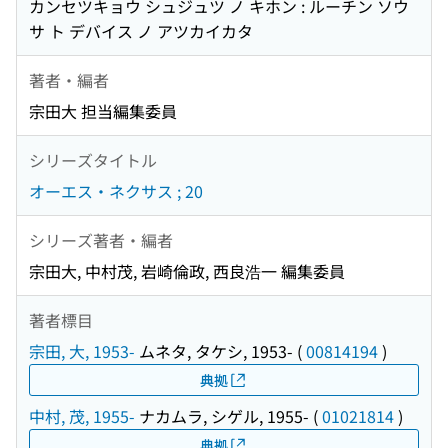
カンセツキョウ シュジュツ ノ キホン : ルーチン ソウ
サ ト デバイス ノ アツカイカタ
著者・編者
宗田大 担当編集委員
シリーズタイトル
オーエス・ネクサス ; 20
シリーズ著者・編者
宗田大, 中村茂, 岩崎倫政, 西良浩一 編集委員
著者標目
宗田, 大, 1953-
ムネタ, タケシ, 1953-
(
00814194
)
典拠
中村, 茂, 1955-
ナカムラ, シゲル, 1955-
(
01021814
)
典拠