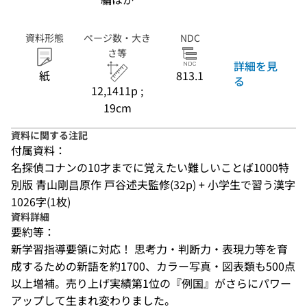
資料形態
ページ数・大き
NDC
さ等
詳細を見
紙
813.1
る
12,1411p ;
19cm
資料に関する注記
付属資料：
名探偵コナンの10才までに覚えたい難しいことば1000特
別版 青山剛昌原作 戸谷述夫監修(32p) + 小学生で習う漢字
1026字(1枚)
資料詳細
要約等：
新学習指導要領に対応！ 思考力・判断力・表現力等を育
成するための新語を約1700、カラー写真・図表類も500点
以上増補。売り上げ実績第1位の『例国』がさらにパワー
アップして生まれ変わりました。