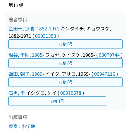
第11版
著者標目
金田一, 京助, 1882-1971
キンダイチ, キョウスケ,
1882-1971
(
00031353
)
典拠
深谷, 圭助, 1965-
フカヤ, ケイスケ, 1965-
(
00679744
)
典拠
飯田, 朝子, 1969-
イイダ, アサコ, 1969-
(
00947216
)
典拠
石黒, 圭
イシグロ, ケイ
(
00970678
)
典拠
出版事項
東京 : 小学館