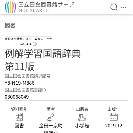
検索を開
メニ
本文へ移動
図書
表紙は所蔵館によって異なることが
ヘルプページへのリンク
あります
例解学習国語辞典
第11版
国立国会図書館請求記号
Y8-N19-M886
国立国会図書館書誌ID
030068049
資料種別
著者
出版者
出版年
図書
金田一京助
小学館
2019.12
編ほか