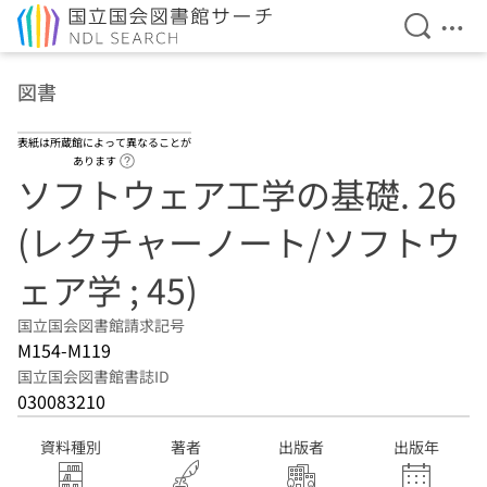
検索を開
メニ
本文へ移動
図書
表紙は所蔵館によって異なることが
ヘルプページへのリンク
あります
ソフトウェア工学の基礎. 26
(レクチャーノート/ソフトウ
ェア学 ; 45)
国立国会図書館請求記号
M154-M119
国立国会図書館書誌ID
030083210
資料種別
著者
出版者
出版年