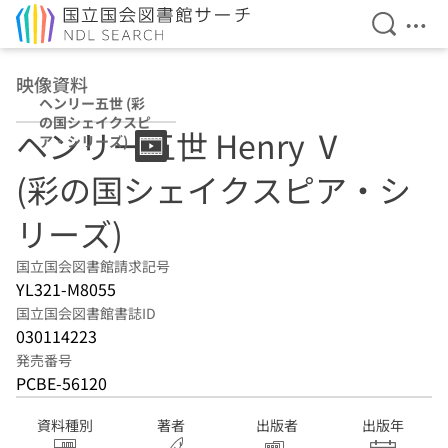
検索を開
メニ
本文へ移動
映像資料
ヘンリー五世 (彩
の国シェイクスピ
ヘンリー五世 Henry Ⅴ
ア・シリーズ)
(彩の国シェイクスピア・シ
リーズ)
国立国会図書館請求記号
YL321-M8055
国立国会図書館書誌ID
030114223
発売番号
PCBE-56120
資料種別
著者
出版者
出版年