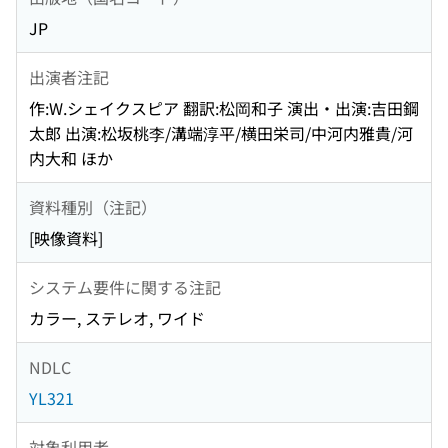
JP
出演者注記
作:W.シェイクスピア 翻訳:松岡和子 演出・出演:吉田鋼
太郎 出演:松坂桃李/溝端淳平/横田栄司/中河内雅貴/河
内大和 ほか
資料種別（注記）
[映像資料]
システム要件に関する注記
カラー, ステレオ, ワイド
NDLC
YL321
対象利用者