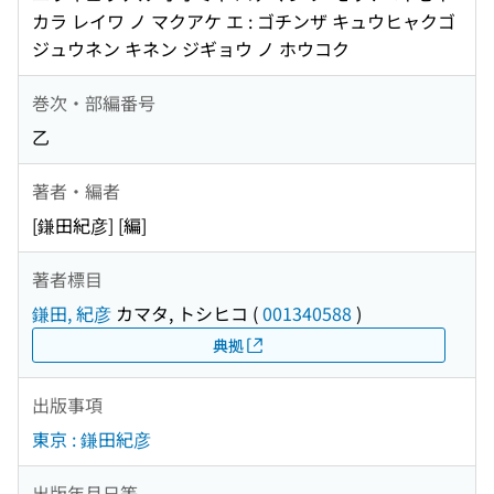
カラ レイワ ノ マクアケ エ : ゴチンザ キュウヒャクゴ
ジュウネン キネン ジギョウ ノ ホウコク
巻次・部編番号
乙
著者・編者
[鎌田紀彦] [編]
著者標目
鎌田, 紀彦
カマタ, トシヒコ
(
001340588
)
典拠
出版事項
東京 : 鎌田紀彦
出版年月日等