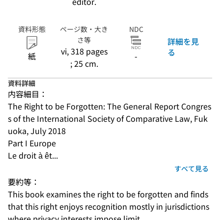
editor.
資料形態
ページ数・大き
NDC
さ等
詳細を見
vi, 318 pages
る
紙
-
; 25 cm.
資料詳細
内容細目：
The Right to be Forgotten: The General Report Congres
s of the International Society of Comparative Law, Fuk
uoka, July 2018
Part I Europe
Le droit à êt...
すべて見る
要約等：
This book examines the right to be forgotten and finds 
that this right enjoys recognition mostly in jurisdictions 
where privacy interests impose limit...