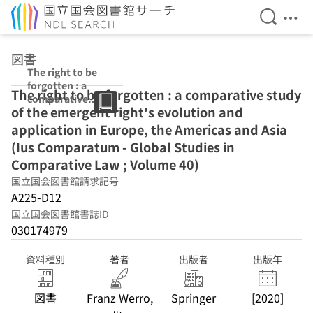
検索を開
メニ
本文へ移動
図書
The right to be
forgotten : a
The right to be forgotten : a comparative study
comparative
of the emergent right's evolution and
study of the
emergent
application in Europe, the Americas and Asia
right's evolution
(Ius Comparatum - Global Studies in
and application
Comparative Law ; Volume 40)
in Europe, the
Americas and
国立国会図書館請求記号
Asia (Ius
A225-D12
Comparatum -
国立国会図書館書誌ID
Global Studies
030174979
in Comparative
Law ; Volume
40)
資料種別
著者
出版者
出版年
図書
Franz Werro,
Springer
[2020]