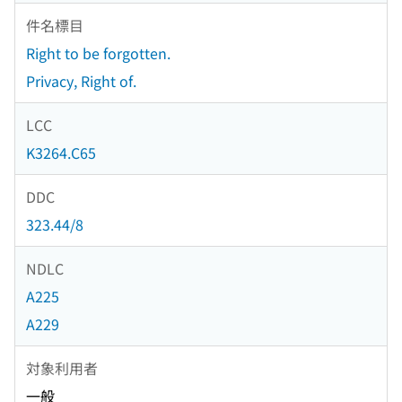
件名標目
Right to be forgotten.
Privacy, Right of.
LCC
K3264.C65
DDC
323.44/8
NDLC
A225
A229
対象利用者
一般