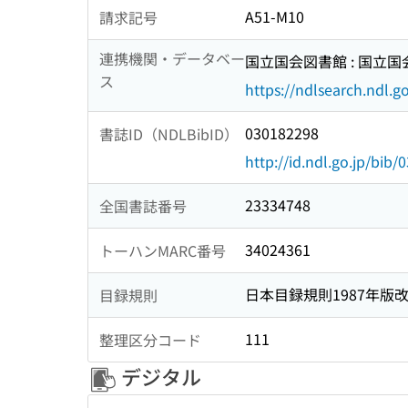
A51-M10
請求記号
連携機関・データベー
国立国会図書館 : 国立
ス
https://ndlsearch.ndl.go
030182298
書誌ID（NDLBibID）
http://id.ndl.go.jp/bib
23334748
全国書誌番号
34024361
トーハンMARC番号
日本目録規則1987年版
目録規則
111
整理区分コード
デジタル