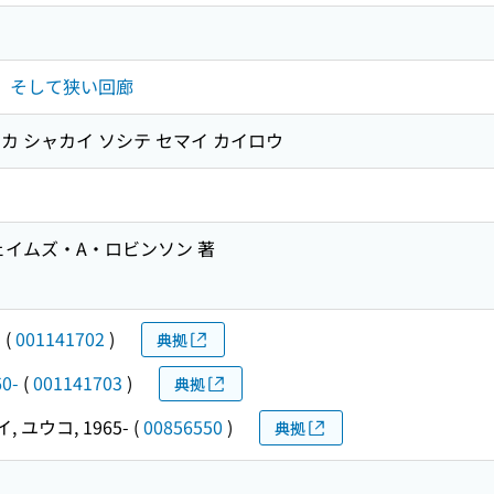
会、そして狭い回廊
コッカ シャカイ ソシテ セマイ カイロウ
ェイムズ・A・ロビンソン 著
-
(
001141702
)
典拠
60-
(
001141703
)
典拠
 ユウコ, 1965-
(
00856550
)
典拠