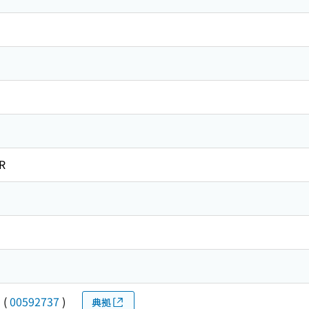
R
シ
(
00592737
)
典拠