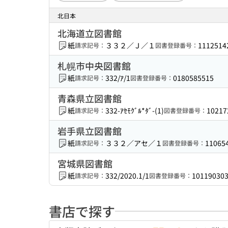
北日本
北海道立図書館
紙
３３２／Ｊ／１
1112514
請求記号：
図書登録番号：
札幌市中央図書館
紙
332/ｱ/1
0180585515
請求記号：
図書登録番号：
青森県立図書館
紙
332-ｱｾﾓｸﾞﾙ*ﾀﾞ-(1)
10217
請求記号：
図書登録番号：
岩手県立図書館
紙
３３２／アセ／１
11065
請求記号：
図書登録番号：
宮城県図書館
紙
332/2020.1/1
10119030
請求記号：
図書登録番号：
書店で探す