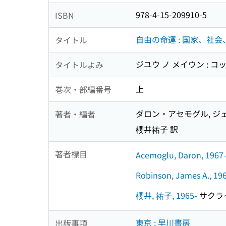
978-4-15-209910-5
ISBN
自由の命運 : 国家、社
タイトル
ジユウ ノ メイウン : 
タイトルよみ
上
巻次・部編番号
ダロン・アセモグル, ジ
著者・編者
櫻井祐子 訳
著者標目
Acemoglu, Daron, 1967
Robinson, James A., 19
櫻井, 祐子, 1965-
サクライ,
東京 : 早川書房
出版事項