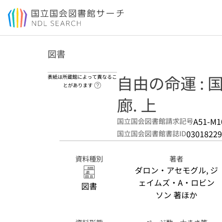
本文へ移動
図書
自由の命運 :
表紙は所蔵館によって異なるこ
ヘルプページへのリンク
とがあります
廊. 上
A51-M1
国立国会図書館請求記号
03018229
国立国会図書館書誌ID
資料種別
著者
ダロン・アセモグル, ジ
ェイムズ・A・ロビン
図書
ソン 著ほか