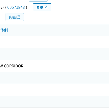
キシ
(
00571843
)
典拠
典拠
治体制
W CORRIDOR