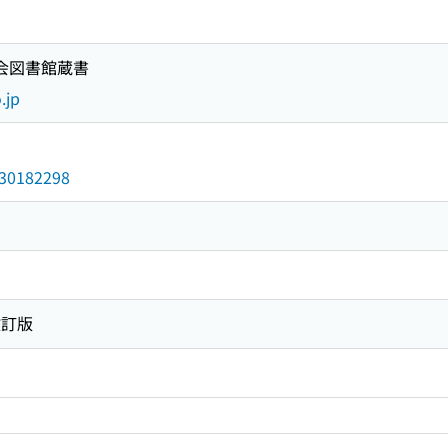
国会図書館蔵書
.jp
/030182298
改訂版