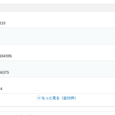
219
264396
46375
34
もっと見る（全55件）