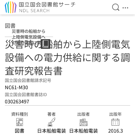
検索を開
メニ
本文へ移動
図書
災害時の船舶から
上陸側電気設備へ
災害時の船舶から上陸側電気
の電力供給に関す
る調査研究報告書
設備への電力供給に関する調
査研究報告書
国立国会図書館請求記号
NC61-M30
国立国会図書館書誌ID
030263497
資料種別
著者
出版者
出版年
図書
日本船舶電装
日本船舶電装
2016.3