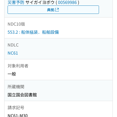
災害予防
サイガイヨボウ
(
00569986
)
典拠
NDC10版
553.2 : 船体艤装．船舶設備
NDLC
NC61
対象利用者
一般
所蔵機関
国立国会図書館
請求記号
NC61-M30