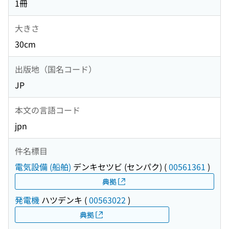
1冊
大きさ
30cm
出版地（国名コード）
JP
本文の言語コード
jpn
件名標目
電気設備 (船舶)
デンキセツビ (センパク)
(
00561361
)
典拠
発電機
ハツデンキ
(
00563022
)
典拠