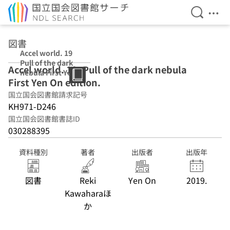
検索を開
メニ
本文へ移動
図書
Accel world. 19
Pull of the dark
Accel world. 19, Pull of the dark nebula
nebula First Yen
First Yen On edition.
On edition.
国立国会図書館請求記号
KH971-D246
国立国会図書館書誌ID
030288395
資料種別
著者
出版者
出版年
図書
Reki
Yen On
2019.
Kawaharaほ
か