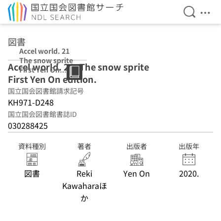
検索を開
メニ
本文へ移動
図書
Accel world. 21
The snow sprite
Accel world. 21, The snow sprite
First Yen On
First Yen On edition.
edition.
国立国会図書館請求記号
KH971-D248
国立国会図書館書誌ID
030288425
資料種別
著者
出版者
出版年
図書
Reki
Yen On
2020.
Kawaharaほ
か