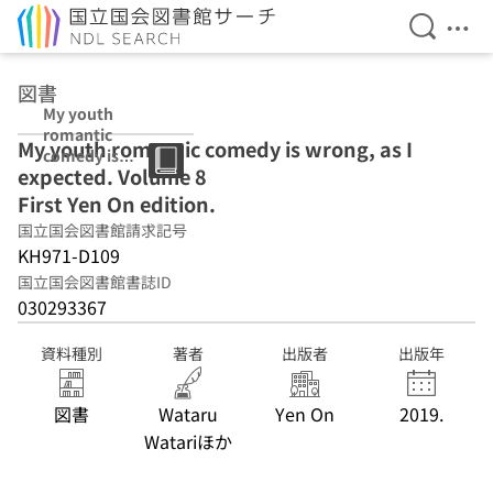
検索を開
メニ
本文へ移動
図書
My youth
romantic
My youth romantic comedy is wrong, as I
comedy is
expected. Volume 8
wrong, as I
expected.
First Yen On edition.
Volume 8 First
国立国会図書館請求記号
Yen On edition.
KH971-D109
国立国会図書館書誌ID
030293367
資料種別
著者
出版者
出版年
図書
Wataru
Yen On
2019.
Watariほか