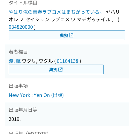
タイトル標目
やはり俺の青春ラブコメはまちがっている。
ヤハリ
オレ ノ セイシュン ラブコメ ワ マチガッテイル 。
(
034820000
)
典拠
著者標目
渡, 航
ワタリ, ワタル
(
01164138
)
典拠
出版事項
New York : Yen On (出版)
出版年月日等
2019.
出版年（W3CDTF）