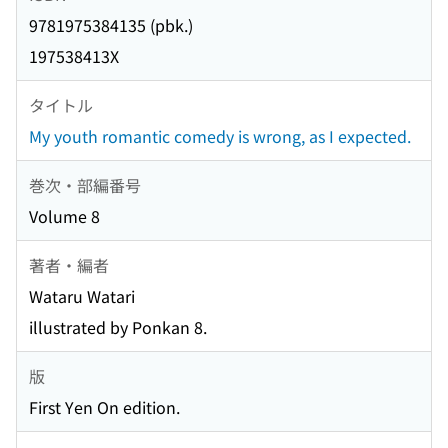
9781975384135 (pbk.)
197538413X
タイトル
My youth romantic comedy is wrong, as I expected.
巻次・部編番号
Volume 8
著者・編者
Wataru Watari
illustrated by Ponkan 8.
版
First Yen On edition.