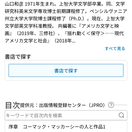
山口和彦 1971年生まれ。上智大学文学部卒業。同、文学
研究科英米文学専攻博士前期課程修了。ペンシルヴァニア
州立大学大学院博士課程修了（Ph.D.）。現在、上智大学
文学部英文学科准教授。 共編著に『アメリカ文学と映
画』（2019年、三修社）、『揺れ動く＜保守＞――現代
アメリカ文学と社会』（2018年...
すべて見る
書店で探す
書店で探す
目次
提供元：出版情報登録センター（JPRO）
ヘルプペ
キー
序章 コーマック・マッカーシーの人と作品1