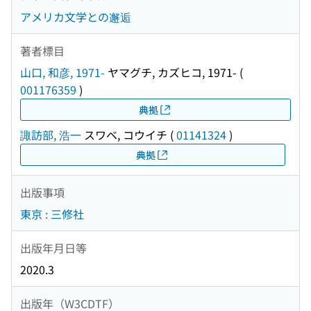
アメリカ文学との邂逅
著者標目
山口, 和彦, 1971-
ヤマグチ, カズヒコ, 1971-
(
001176359
)
典拠
諏訪部, 浩一
スワベ, コウイチ
(
01141324
)
典拠
出版事項
東京 : 三修社
出版年月日等
2020.3
出版年（W3CDTF）