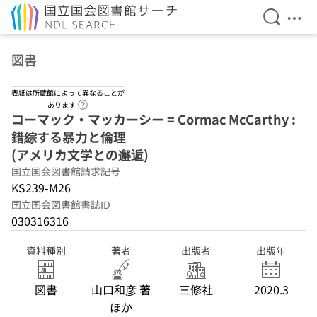
検索を開
メニ
本文へ移動
図書
表紙は所蔵館によって異なることが
ヘルプページへのリンク
あります
コーマック・マッカーシー = Cormac McCarthy :
錯綜する暴力と倫理
(アメリカ文学との邂逅)
国立国会図書館請求記号
KS239-M26
国立国会図書館書誌ID
030316316
資料種別
著者
出版者
出版年
図書
山口和彦 著
三修社
2020.3
ほか