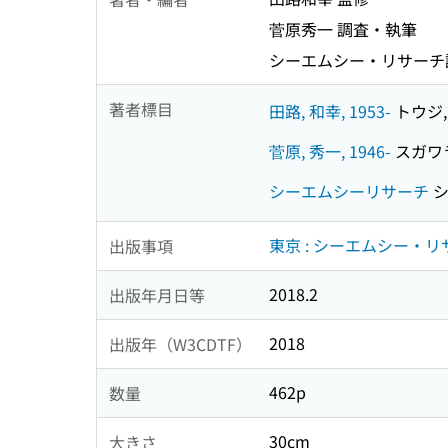
菅原秀一 調査・執筆
シーエムシー・リサーチ
著者標目
田路, 和幸, 1953-
トウジ, 
菅原, 秀一, 1946-
スガワラ
シーエムシーリサーチ
シ
東京 : シーエムシー・リ
出版事項
2018.2
出版年月日等
2018
出版年（W3CDTF）
462p
数量
30cm
大きさ