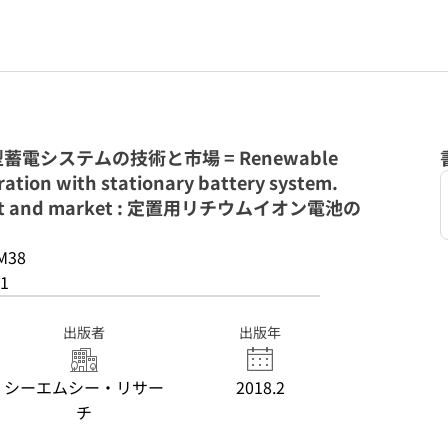
電システムの技術と市場 = Renewable
ation with stationary battery system.
, cost and market : 定置用リチウムイオン電池の
M38
1
出版者
出版年
シーエムシー・リサー
2018.2
チ