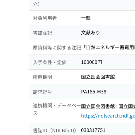
介）
一般
対象利用者
文献あり
書誌注記
「自然エネルギー蓄電用Li
原資料等に関する注記
100000円
入手条件・定価
国立国会図書館
所蔵機関
PA185-M38
請求記号
連携機関・データベー
国立国会図書館 : 国立
ス
https://ndlsearch.ndl.go
030317751
書誌ID（NDLBibID）