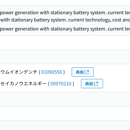
ower generation with stationary battery system. current 
with stationary battery system. current technology, cost an
ower generation with stationary battery system. current t
ウムイオンデンチ
(
01090550
)
典拠
セイカノウエネルギー
(
00970210
)
典拠