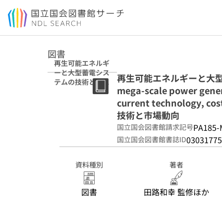
本文へ移動
図書
再生可能エネルギ
ーと大型蓄電シス
再生可能エネルギーと大型蓄
テムの技術と市場
mega-scale power gener
: 定置用リチウム
イオン電池の技術
current technology
と市場動向
技術と市場動向
PA185-
国立国会図書館請求記号
03031775
国立国会図書館書誌ID
資料種別
著者
図書
田路和幸 監修ほか