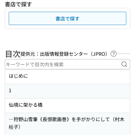
書店で探す
書店で探す
目次
提供元：出版情報登録センター（JPRO）
ヘルプペ
キー
はじめに
1
仙境に架かる橋
―狩野山雪筆《長恨歌画巻》を手がかりにして（村木
桂子）