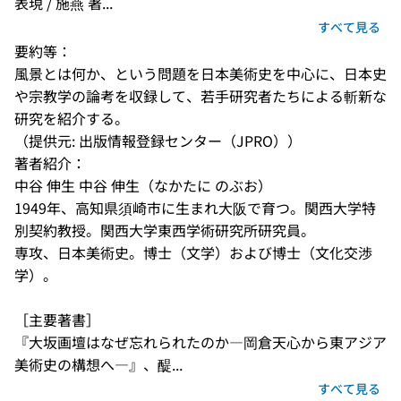
表現 / 施燕 著...
すべて見る
要約等：
風景とは何か、という問題を日本美術史を中心に、日本史
や宗教学の論考を収録して、若手研究者たちによる斬新な
研究を紹介する。
（提供元: 出版情報登録センター（JPRO））
著者紹介：
中谷 伸生 中谷 伸生（なかたに のぶお） 

1949年、高知県須崎市に生まれ大阪で育つ。関西大学特
別契約教授。関西大学東西学術研究所研究員。 

専攻、日本美術史。博士（文学）および博士（文化交渉
学）。 

［主要著書］ 

『大坂画壇はなぜ忘れられたのか―岡倉天心から東アジア
美術史の構想へ―』、醍...
すべて見る