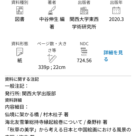
資料種別
著者
出版者
出版年
図書
中谷伸生 編
関西大学東西
2020.3
著
学術研究所
資料形態
ページ数・大き
NDC
さ等
詳細を見
る
紙
724.56
339p ; 22cm
資料に関する注記
一般注記：
発行所: 関西大学出版部
資料詳細
内容細目：
仙境に架かる橋 / 村木桂子 著
海北友雪筆総持寺縁起絵巻について / 桑野梓 著
「秋草の美学」から考える日本と中国絵画における風景の