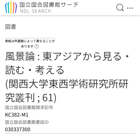
検索を開
メニ
本文へ移動
図書
表紙は所蔵館によって異なることが
ヘルプページへのリンク
あります
風景論 : 東アジアから見る・
読む・考える
(関西大学東西学術研究所研
究叢刊 ; 61)
国立国会図書館請求記号
KC382-M1
国立国会図書館書誌ID
030337300