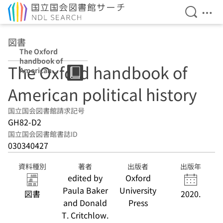
検索を開
メニ
本文へ移動
図書
The Oxford
handbook of
The Oxford handbook of
American
political history
American political history
国立国会図書館請求記号
GH82-D2
国立国会図書館書誌ID
030340427
資料種別
著者
出版者
出版年
edited by
Oxford
Paula Baker
University
図書
2020.
and Donald
Press
T. Critchlow.