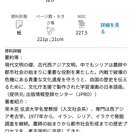
資料形態
ページ数・大き
NDC
さ等
詳細を見
る
紙
227.5
221p ; 21cm
資料詳細
要約等：
現代文明の礎、古代西アジア文明。中でもシリアは農耕や
都市社会の始まりに重要な役割を果たした。内戦で破壊の
危機にある貴重な文化遺産を守ろうと、自国の歴史を伝え
るために、文化庁支援で製作された学習漫画の日本語版。
（提供元: 出版情報登録センター（JPRO））
著者紹介：
常木晃 筑波大学名誉教授（人文社会系）、専門は西アジ
ア考古学。1977年から、イラン、シリア、イラクで発掘
調査を継続。農耕の始まりから都市社会形成までの歴史プ
ロセスを、考古学的に追究してきた。