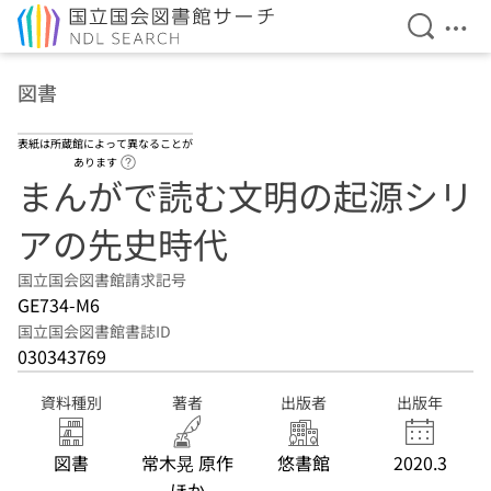
検索を開
メニ
本文へ移動
図書
表紙は所蔵館によって異なることが
ヘルプページへのリンク
あります
まんがで読む文明の起源シリ
アの先史時代
国立国会図書館請求記号
GE734-M6
国立国会図書館書誌ID
030343769
資料種別
著者
出版者
出版年
図書
常木晃 原作
悠書館
2020.3
ほか