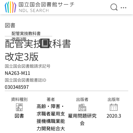
検索を開
メニ
本文へ移動
図書
配管実技教科書
改定3版
配管実技教科書
改定3版
国立国会図書館請求記号
NA263-M11
国立国会図書館書誌ID
030348597
資料種別
著者
出版者
出版年
高齢・障害・
求職者雇用支
図書
雇用問題研究
2020.3
援機構職業能
会
力開発総合大