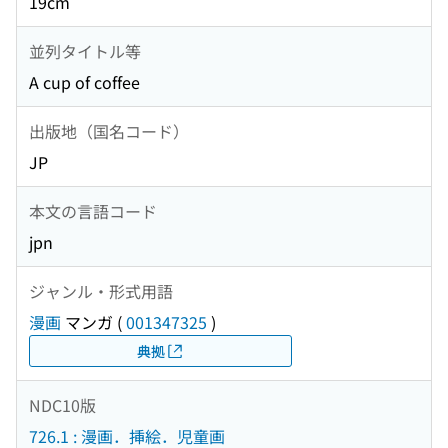
19cm
並列タイトル等
A cup of coffee
出版地（国名コード）
JP
本文の言語コード
jpn
ジャンル・形式用語
漫画
マンガ
(
001347325
)
典拠
NDC10版
726.1 : 漫画．挿絵．児童画