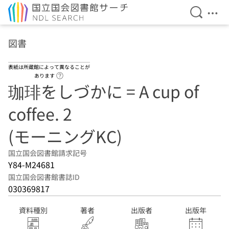
検索を開
メニ
本文へ移動
図書
表紙は所蔵館によって異なることが
ヘルプページへのリンク
あります
珈琲をしづかに = A cup of
coffee. 2
(モーニングKC)
国立国会図書館請求記号
Y84-M24681
国立国会図書館書誌ID
030369817
資料種別
著者
出版者
出版年