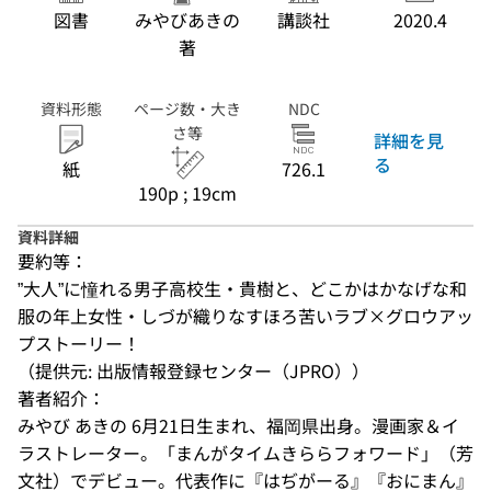
図書
みやびあきの
講談社
2020.4
著
資料形態
ページ数・大き
NDC
さ等
詳細を見
る
紙
726.1
190p ; 19cm
資料詳細
要約等：
”大人”に憧れる男子高校生・貴樹と、どこかはかなげな和
服の年上女性・しづが織りなすほろ苦いラブ×グロウアッ
プストーリー！
（提供元: 出版情報登録センター（JPRO））
著者紹介：
みやび あきの 6月21日生まれ、福岡県出身。漫画家＆イ
ラストレーター。「まんがタイムきららフォワード」（芳
文社）でデビュー。代表作に『はぢがーる』『おにまん』