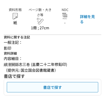
資料形態
ページ数・大き
NDC
さ等
詳細を見
る
紙
-
1冊 ; 27cm
資料に関する注記
一般注記：
影印
資料詳細
内容細目：
續潼關縣志三卷 (嘉慶二十二年修鉛印)
（提供元: 国立国会図書館蔵書）
書店で探す
書店で探す