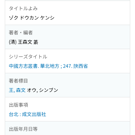
タイトルよみ
ゾク ドウカン ケンシ
著者・編者
(清) 王森文 纂
シリーズタイトル
中國方志叢書. 華北地方 ; 247. 陝西省
著者標目
王, 森文
オウ, シンブン
出版事項
台北 : 成文出版社
出版年月日等