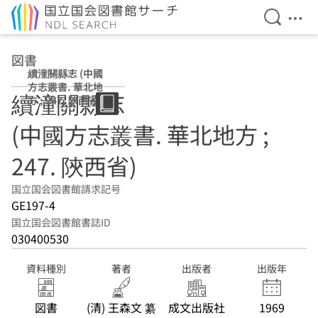
検索を開
メニ
本文へ移動
図書
續潼關縣志 (中國
方志叢書. 華北地
續潼關縣志
方 ; 247. 陝西省)
(中國方志叢書. 華北地方 ;
247. 陝西省)
国立国会図書館請求記号
GE197-4
国立国会図書館書誌ID
030400530
資料種別
著者
出版者
出版年
図書
(清) 王森文 纂
成文出版社
1969