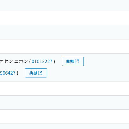
オセン ニホン
(
01012227
)
典拠
966427
)
典拠