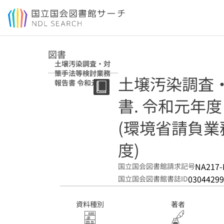
本文へ移動
図書
土壌汚染調査・対
策手法等検討業務
土壌汚染調査
報告書 令和元年
度 (環境省請負業
書. 令和元年度
務結果報告書 ; 令
和元年度)
(環境省請負業
度)
NA217-
国立国会図書館請求記号
03044299
国立国会図書館書誌ID
資料種別
著者