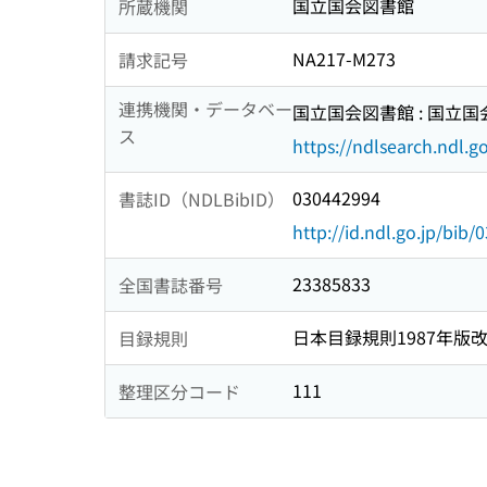
国立国会図書館
所蔵機関
NA217-M273
請求記号
連携機関・データベー
国立国会図書館 : 国立
ス
https://ndlsearch.ndl.go
030442994
書誌ID（NDLBibID）
http://id.ndl.go.jp/bib
23385833
全国書誌番号
日本目録規則1987年版
目録規則
111
整理区分コード