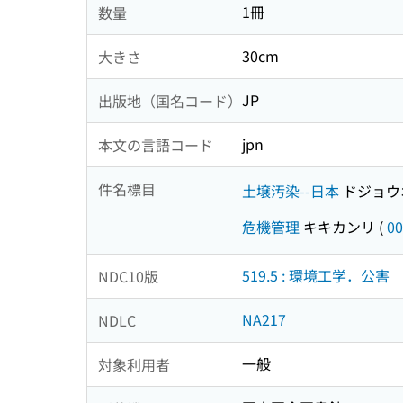
1冊
数量
30cm
大きさ
JP
出版地（国名コード）
jpn
本文の言語コード
件名標目
土壌汚染--日本
ドジョウ
危機管理
キキカンリ
(
00
519.5 : 環境工学．公害
NDC10版
NA217
NDLC
一般
対象利用者