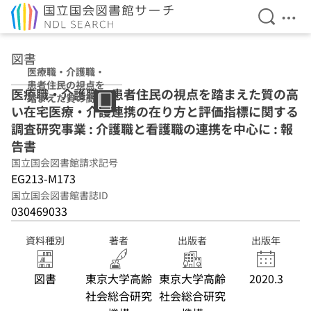
検索を開
メニ
本文へ移動
図書
医療職・介護職・
患者住民の視点を
医療職・介護職・患者住民の視点を踏まえた質の高
踏まえた質の高い
い在宅医療・介護連携の在り方と評価指標に関する
在宅医療・介護連
携の在り方と評価
調査研究事業 : 介護職と看護職の連携を中心に : 報
指標に関する調査
告書
研究事業 : 介護職
国立国会図書館請求記号
と看護職の連携を
中心に : 報告書
EG213-M173
国立国会図書館書誌ID
030469033
資料種別
著者
出版者
出版年
図書
東京大学高齢
東京大学高齢
2020.3
社会総合研究
社会総合研究