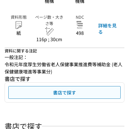
機構
機構
資料形態
ページ数・大き
NDC
さ等
詳細を見
る
紙
498
116p ; 30cm
資料に関する注記
一般注記：
令和元年度厚生労働省老人保健事業推進費等補助金 (老人
保健健康増進等事業分)
書店で探す
書店で探す
書店で探す