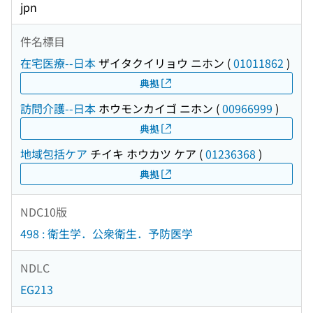
jpn
件名標目
在宅医療--日本
ザイタクイリョウ ニホン
(
01011862
)
典拠
訪問介護--日本
ホウモンカイゴ ニホン
(
00966999
)
典拠
地域包括ケア
チイキ ホウカツ ケア
(
01236368
)
典拠
NDC10版
498 : 衛生学．公衆衛生．予防医学
NDLC
EG213