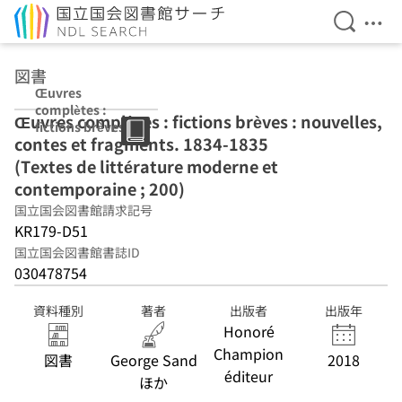
検索を開
メニ
本文へ移動
図書
Œuvres
complètes :
Œuvres complètes : fictions brèves : nouvelles,
fictions brèves :
contes et fragments. 1834-1835
nouvelles,
contes et
(Textes de littérature moderne et
fragments.
contemporaine ; 200)
1834-1835
国立国会図書館請求記号
(Textes de
littérature
KR179-D51
moderne et
国立国会図書館書誌ID
contemporaine ;
030478754
200)
資料種別
著者
出版者
出版年
Honoré
Champion
図書
George Sand
2018
éditeur
ほか