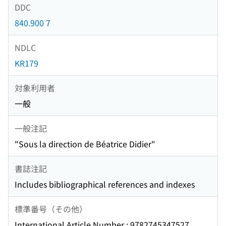
DDC
840.900 7
NDLC
KR179
対象利用者
一般
一般注記
"Sous la direction de Béatrice Didier"
書誌注記
Includes bibliographical references and indexes
標準番号（その他）
International Article Number : 9782745347527