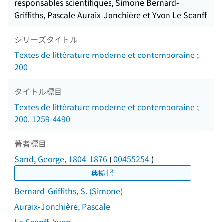
responsables scientifiques, Simone Bernard-
Griffiths, Pascale Auraix-Jonchière et Yvon Le Scanff
シリーズタイトル
Textes de littérature moderne et contemporaine ;
200
タイトル標目
Textes de littérature moderne et contemporaine ;
200. 1259-4490
著者標目
Sand, George, 1804-1876
(
00455254
)
典拠
Bernard-Griffiths, S. (Simone)
Auraix-Jonchière, Pascale
Le Scanff, Yvon