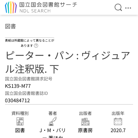
検索を開
メニ
本文へ移動
図書
表紙は所蔵館によって異なることが
ヘルプページへのリンク
あります
ピーター・パン : ヴィジュア
ル注釈版. 下
国立国会図書館請求記号
KS139-M77
国立国会図書館書誌ID
030484712
資料種別
著者
出版者
出版年
図書
J・M・バリ
原書房
2020.7
ー 著ほか