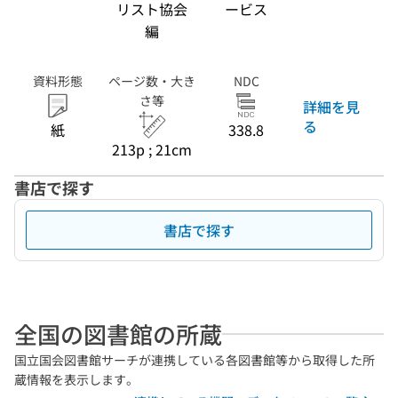
リスト協会
ービス
編
資料形態
ページ数・大き
NDC
さ等
詳細を見
る
紙
338.8
213p ; 21cm
書店で探す
書店で探す
全国の図書館の所蔵
国立国会図書館サーチが連携している各図書館等から取得した所
蔵情報を表示します。