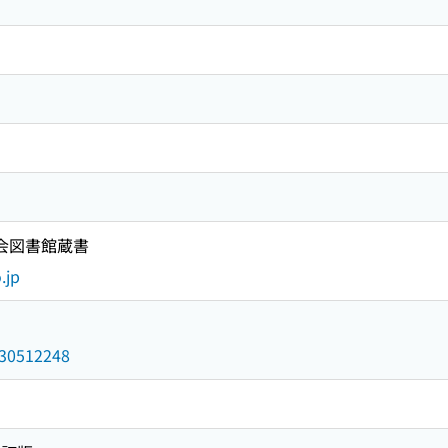
国会図書館蔵書
.jp
/030512248