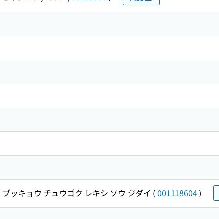
代
ブッキョウ チュウゴク レキシ ソウ ジダイ
(
001118604
)