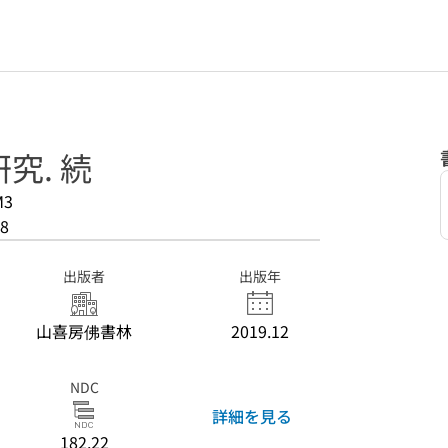
究. 続
M3
8
出版者
出版年
山喜房佛書林
2019.12
NDC
詳細を見る
182.22