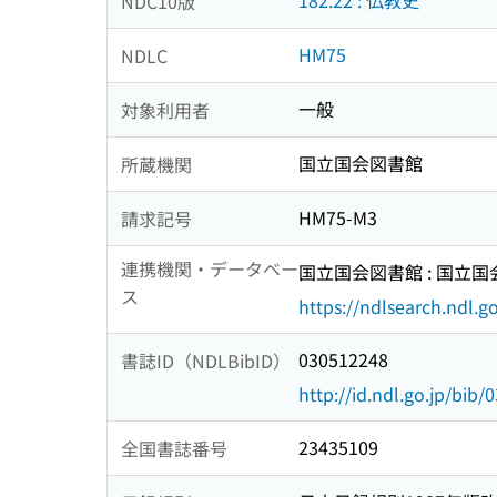
182.22 : 仏教史
NDC10版
HM75
NDLC
一般
対象利用者
国立国会図書館
所蔵機関
HM75-M3
請求記号
連携機関・データベー
国立国会図書館 : 国立
ス
https://ndlsearch.ndl.go
030512248
書誌ID（NDLBibID）
http://id.ndl.go.jp/bib
23435109
全国書誌番号