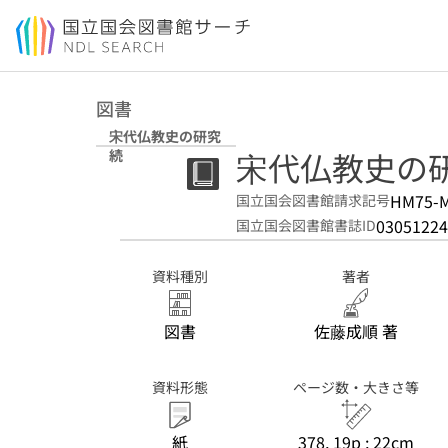
本文へ移動
図書
宋代仏教史の研究
宋代仏教史の研
続
HM75-
国立国会図書館請求記号
03051224
国立国会図書館書誌ID
資料種別
著者
図書
佐藤成順 著
資料形態
ページ数・大きさ等
紙
378, 19p ; 22cm