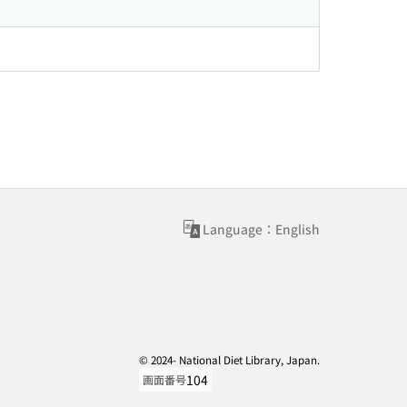
Language：English
© 2024- National Diet Library, Japan.
104
画面番号