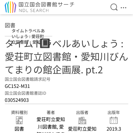
検索を開
メニ
本文へ移動
図書
タイムトラベルあ
いしょう : 愛荘町
タイムトラベルあいしょう :
立図書館・愛知川
びんてまりの館企
愛荘町立図書館・愛知川びん
画展 pt.2
てまりの館企画展. pt.2
国立国会図書館請求記号
GC152-M31
国立国会図書館書誌ID
030524903
資料種別
著者
出版者
出版年
愛荘町立愛知
川図書館, 愛
図書
愛荘町立愛知
2019.3