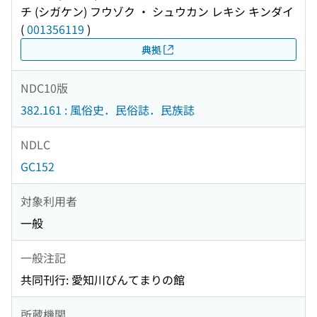
チ (シガケン) フウゾク ・ シュウカン レキシ キンダイ
(
001356119
)
典拠
NDC10版
382.161 : 風俗史．民俗誌．民族誌
NDLC
GC152
対象利用者
一般
一般注記
共同刊行: 愛知川びんてまりの館
所蔵機関