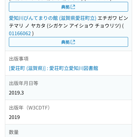
典拠
愛知川びんてまりの館 (滋賀県愛荘町立)
エチガワ ビン
テマリ ノ ヤカタ (シガケン アイショウ チョウリツ)
(
01166062
)
典拠
出版事項
[愛荘町 (滋賀県)] : 愛荘町立愛知川図書館
出版年月日等
2019.3
出版年（W3CDTF）
2019
数量