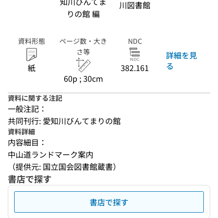
知川びんてま
川図書館
りの館 編
資料形態
ページ数・大き
NDC
さ等
詳細を見
る
紙
382.161
60p ; 30cm
資料に関する注記
一般注記：
共同刊行: 愛知川びんてまりの館
資料詳細
内容細目：
中山道ランドマーク案内
（提供元: 国立国会図書館蔵書）
書店で探す
書店で探す