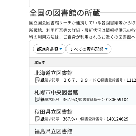
全国の図書館の所蔵
国立国会図書館サーチが連携している各図書館等から取
所蔵館、利用可否等の詳細・最新状況は情報提供元の各
料の利用方法は、ご自身が利用されるお近くの図書館
北日本
北海道立図書館
紙
３６７．９９／ＫＯ
111
請求記号：
図書登録番号：
札幌市中央図書館
紙
367.9/ｺ/
0180659104
請求記号：
図書登録番号：
秋田県立図書館
紙
367.9/ﾕｺ/
140124629
請求記号：
図書登録番号：
福島県立図書館