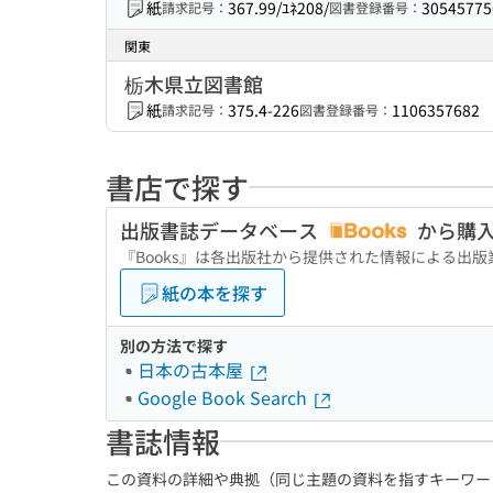
紙
367.99/ﾕﾈ208/
30545775
請求記号：
図書登録番号：
関東
栃木県立図書館
紙
375.4-226
1106357682
請求記号：
図書登録番号：
書店で探す
出版書誌データベース
から購
『Books』は各出版社から提供された情報による出
紙の本を探す
別の方法で探す
日本の古本屋
Google Book Search
書誌情報
この資料の詳細や典拠（同じ主題の資料を指すキーワー