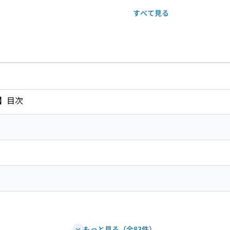
すべて見る
のリンク
ードで目次内を検索
】目次
もっと見る（全83件）