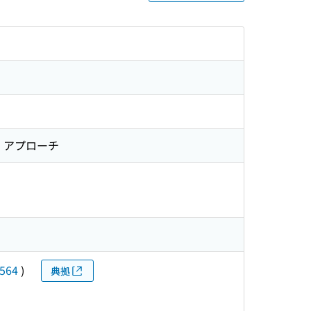
タ アプローチ
564
)
典拠