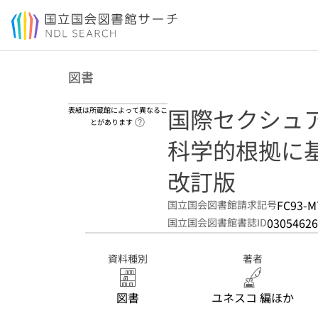
本文へ移動
図書
国際セクシュア
表紙は所蔵館によって異なるこ
ヘルプページへのリンク
とがあります
科学的根拠に
改訂版
FC93-M
国立国会図書館請求記号
03054626
国立国会図書館書誌ID
資料種別
著者
図書
ユネスコ 編ほか