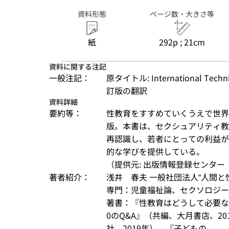
資料形態
ページ数・大きさ等
紙
292p ; 21cm
資料に関する注記
一般注記：
原タイトル: International Techni
訂版の翻訳
資料詳細
要約等：
性教育をすすめていくうえで世界
版。本書は、セクシュアリティ教
再認識し、若者にとっての利益が
的な学びを提供している。
（提供元: 出版情報登録センター（
著者紹介：
浅井　春夫 一般社団法人“人間と
専門：児童福祉論、セクソロジー（
著書：『性教育はどうして必要な
0のQ&A』（共編、大月書店、2
社、2019年）、『子どもの...