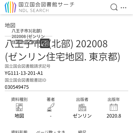
検索を開
メニ
本文へ移動
地図
八王子市3(北部)
202008 (ゼンリン
八王子市3(北部) 202008
住宅地図. 東京都)
(ゼンリン住宅地図. 東京都)
国立国会図書館請求記号
YG111-13-201-A1
国立国会図書館書誌ID
030549475
資料種別
著者
出版者
出版年
地図
-
ゼンリン
2020.8
資料形態
ページ数・大き
縮尺