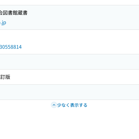
国会図書館蔵書
.jp
/030558814
改訂版
少なく表示する