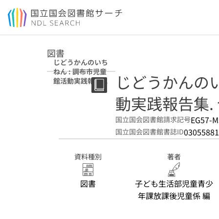
本文へ移動
図書
じどうかんのいち
ねん : 調布市児童
じどうかんのい
館活動実践報告集
令和元年度版
動実践報告集.
EG57-M
国立国会図書館請求記号
03055881
国立国会図書館書誌ID
資料種別
著者
図書
子ども生活部児童青少
年課放課後児童係 編