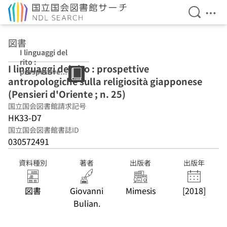
検索を開
メニ
本文へ移動
図書
I linguaggi del
rito :
I linguaggi del rito : prospettive
prospettive
antropologiche sulla religiosità giapponese
antropologiche
sulla religiosità
(Pensieri d'Oriente ; n. 25)
giapponese
国立国会図書館請求記号
(Pensieri
HK33-D7
d'Oriente ; n.
25)
国立国会図書館書誌ID
030572491
資料種別
著者
出版者
出版年
図書
Giovanni
Mimesis
[2018]
Bulian.