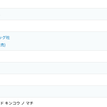
集
ッグ社
売)
ド キンコウ ノ マチ