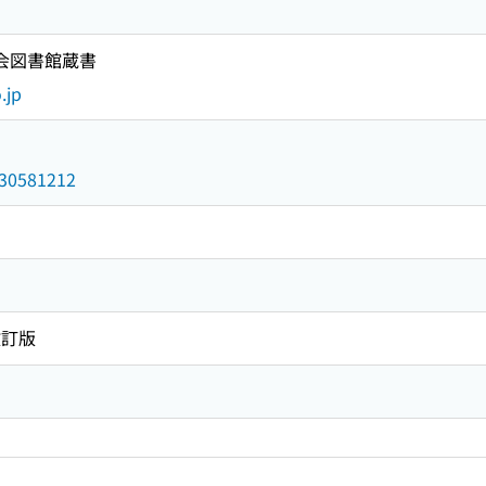
国会図書館蔵書
.jp
/030581212
改訂版