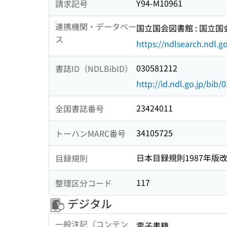
Y94-M10961
請求記号
連携機関・データベー
国立国会図書館 : 国立
ス
https://ndlsearch.ndl.go
030581212
書誌ID（NDLBibID）
http://id.ndl.go.jp/bib
23424011
全国書誌番号
34105725
トーハンMARC番号
日本目録規則1987年版
目録規則
117
整理区分コード
デジタル
一般注記（コンテン
電子書籍