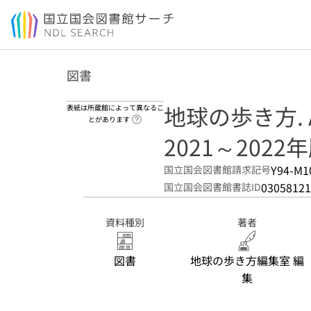
本文へ移動
図書
地球の歩き方. 
表紙は所蔵館によって異なるこ
ヘルプページへのリンク
とがあります
2021～2022
Y94-M1
国立国会図書館請求記号
03058121
国立国会図書館書誌ID
資料種別
著者
図書
地球の歩き方編集室 編
集