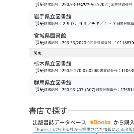
紙
290.93-ﾁｷﾕｳﾉｱ-A07(2021)
請求記号：
図書登録番号
岩手県立図書館
紙
２９０．９３／チキ／１‐７
請求記号：
図書登録
宮城県図書館
紙
293.53/2020.9
10118670
請求記号：
図書登録番号：
関東
栃木県立図書館
紙
290.9-270-07.020
11063
請求記号：
図書登録番号：
群馬県立図書館
紙
290.93-ﾈ07-(A07)
13661
請求記号：
図書登録番号：
書店で探す
出版書誌データベース
から購
『Books』は各出版社から提供された情報による出