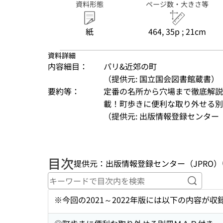
資料形態
ページ数・大きさ等
紙
464, 35p ; 21cm
資料詳細
内容細目：
パリ&近郊の町
（提供元: 国立国会図書館蔵書）
要約等：
定番の名所から穴場まで徹底解説
載！町歩きに便利な取り外せる別
（提供元: 出版情報登録センター（
目次
提供元：出版情報登録センター（JPRO）
キーワ
※今回の2021～2022年版には以下の内容が