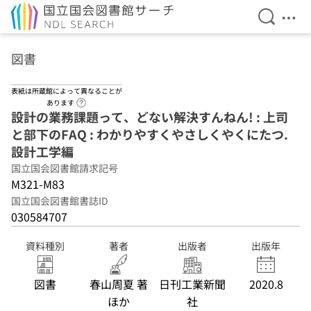
検索を開
メニ
本文へ移動
図書
表紙は所蔵館によって異なることが
ヘルプページへのリンク
あります
設計の業務課題って、どない解決すんねん! : 上司
と部下のFAQ : わかりやすくやさしくやくにたつ.
設計工学編
国立国会図書館請求記号
M321-M83
国立国会図書館書誌ID
030584707
資料種別
著者
出版者
出版年
図書
春山周夏 著
日刊工業新聞
2020.8
ほか
社