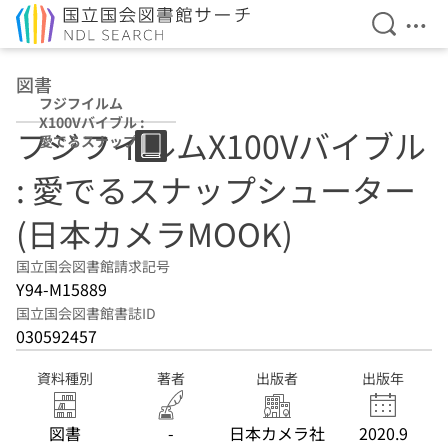
検索を開
メニ
本文へ移動
図書
フジフイルム
X100Vバイブル :
フジフイルムX100Vバイブル
愛でるスナップシ
ューター (日本カ
: 愛でるスナップシューター
メラMOOK)
(日本カメラMOOK)
国立国会図書館請求記号
Y94-M15889
国立国会図書館書誌ID
030592457
資料種別
著者
出版者
出版年
図書
-
日本カメラ社
2020.9