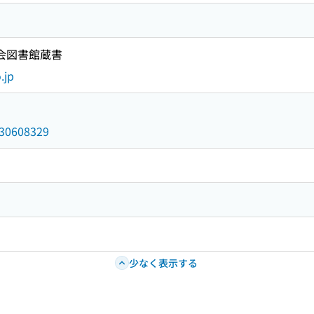
国会図書館蔵書
.jp
/030608329
少なく表示する