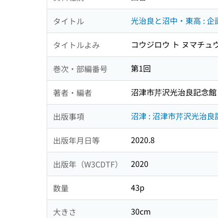
光治良と沼中・東高 : 企画
タイトル
コウジロウ ト ヌマチュウ 
タイトルよみ
第1回
巻次・部編番号
沼津市芹沢光治良記念館
著者・編者
沼津 : 沼津市芹沢光治良記
出版事項
2020.8
出版年月日等
2020
出版年（W3CDTF）
43p
数量
30cm
大きさ