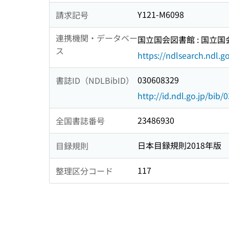
Y121-M6098
請求記号
連携機関・データベー
国立国会図書館 : 国立
ス
https://ndlsearch.ndl.go
030608329
書誌ID（NDLBibID）
http://id.ndl.go.jp/bib
23486930
全国書誌番号
日本目録規則2018年版
目録規則
117
整理区分コード