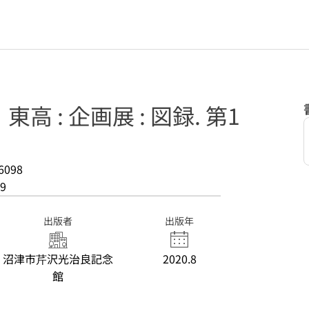
 : 企画展 : 図録. 第1
6098
9
出版者
出版年
沼津市芹沢光治良記念
2020.8
館