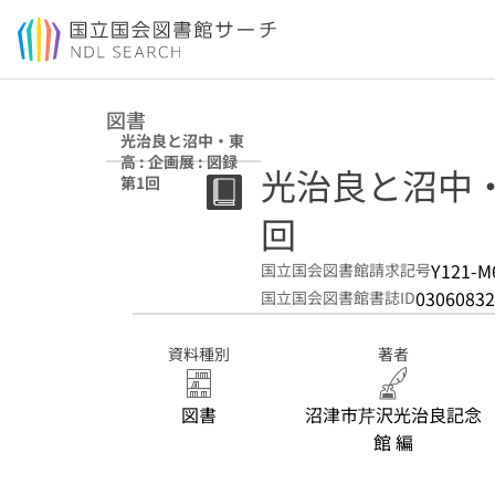
本文へ移動
図書
光治良と沼中・東
高 : 企画展 : 図録
光治良と沼中・東高
第1回
回
Y121-M
国立国会図書館請求記号
03060832
国立国会図書館書誌ID
資料種別
著者
図書
沼津市芹沢光治良記念
館 編