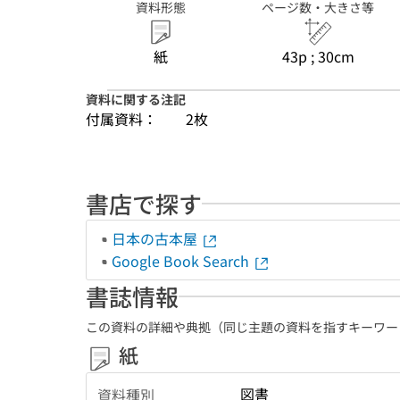
資料形態
ページ数・大きさ等
紙
43p ; 30cm
資料に関する注記
付属資料：
2枚
書店で探す
日本の古本屋
Google Book Search
書誌情報
この資料の詳細や典拠（同じ主題の資料を指すキーワー
紙
図書
資料種別