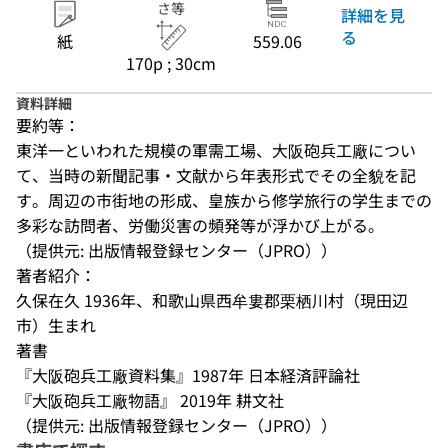
さ等
詳細を見
る
紙
559.06
170p ; 30cm
資料詳細
要約等：
東洋一といわれた規模の軍需工場、大阪砲兵工廠につい
て、当時の新聞記事・文献から年表形式でその全貌を記
す。周辺の市街地の形成、皇族から修学旅行の学生までの
多彩な訪問者、労働災害の頻発等が浮かび上がる。
（提供元: 出版情報登録センター（JPRO））
著者紹介：
久保在久 1936年、和歌山県西牟婁郡栗栖川村（現田辺
市）生まれ 

著書 

『大阪砲兵工廠資料集』1987年 日本経済評論社  

『大阪砲兵工廠物語』 2019年 耕文社
（提供元: 出版情報登録センター（JPRO））