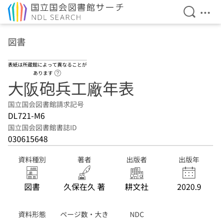
検索を開
メニ
本文へ移動
図書
表紙は所蔵館によって異なることが
ヘルプページへのリンク
あります
大阪砲兵工廠年表
国立国会図書館請求記号
DL721-M6
国立国会図書館書誌ID
030615648
資料種別
著者
出版者
出版年
図書
久保在久 著
耕文社
2020.9
資料形態
ページ数・大き
NDC