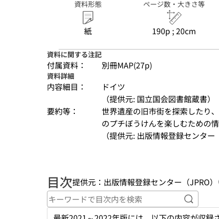
資料形態
ページ数・大きさ等
紙
190p ; 20cm
資料に関する注記
付属資料：
別冊MAP(27p)
資料詳細
内容細目：
ドイツ
（提供元: 国立国会図書館蔵書）
要約等：
世界遺産の旧市街を探索したり、
のプチぼうけんを楽しむための情
（提供元: 出版情報登録センター（
目次
提供元：出版情報登録センター（JPRO）
キーワ
最新2021～2022年版には、以下の内容が収