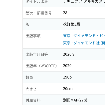
チキュウ ノ アルキカタ 
タイトルよみ
28
巻次・部編番号
改訂第3版
版
東京 : ダイヤモンド・ビ
出版事項
東京 : ダイヤモンド社 (発
2020.9
出版年月日等
2020
出版年（W3CDTF）
190p
数量
20cm
大きさ
別冊MAP(27p)
付属資料