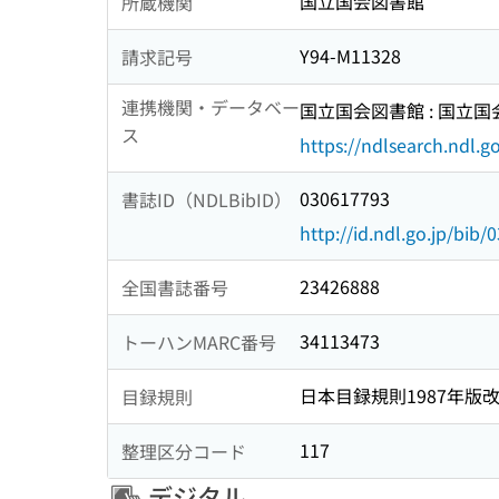
国立国会図書館
所蔵機関
Y94-M11328
請求記号
連携機関・データベー
国立国会図書館 : 国立
ス
https://ndlsearch.ndl.go
030617793
書誌ID（NDLBibID）
http://id.ndl.go.jp/bib
23426888
全国書誌番号
34113473
トーハンMARC番号
日本目録規則1987年版
目録規則
117
整理区分コード
デジタル