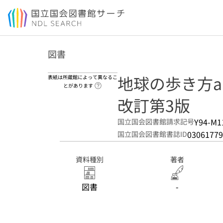
本文へ移動
図書
地球の歩き方aru
表紙は所蔵館によって異なるこ
ヘルプページへのリンク
とがあります
改訂第3版
Y94-M1
国立国会図書館請求記号
03061779
国立国会図書館書誌ID
資料種別
著者
図書
-