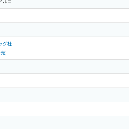
アルコ
ッグ社
売)