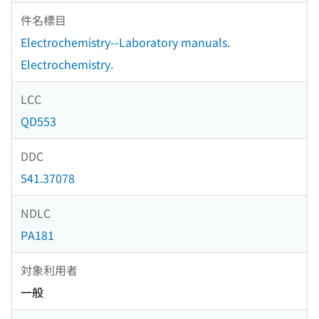
件名標目
Electrochemistry--Laboratory manuals.
Electrochemistry.
LCC
QD553
DDC
541.37078
NDLC
PA181
対象利用者
一般