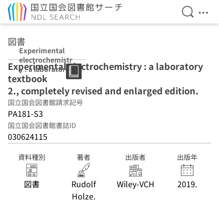
検索を開
メニ
本文へ移動
図書
Experimental
electrochemistr
Experimental electrochemistry : a laboratory
y : a laboratory
textbook
textbook 2.,
completely
2., completely revised and enlarged edition.
revised and
国立国会図書館請求記号
enlarged
PA181-S3
edition.
国立国会図書館書誌ID
030624115
資料種別
著者
出版者
出版年
図書
Rudolf
Wiley-VCH
2019.
Holze.