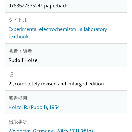
9783527335244 paperback
タイトル
Experimental electrochemistry : a laboratory
textbook
著者・編者
Rudolf Holze.
版
2., completely revised and enlarged edition.
著者標目
Holze, R. (Rudolf), 1954-
出版事項
Weinheim, Germany : Wiley-VCH (出版)