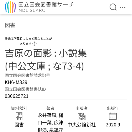
検索を開
メニ
本文へ移動
図書
表紙は所蔵館によって異なることが
ヘルプページへのリンク
あります
吉原の面影 : 小説集
(中公文庫 ; な73-4)
国立国会図書館請求記号
KH6-M329
国立国会図書館書誌ID
030625721
資料種別
著者
出版者
出版年
永井荷風, 樋
口一葉, 広津
図書
中央公論新社
2020.9
柳浪, 泉鏡花