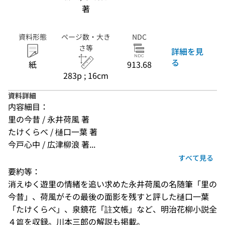
著
資料形態
ページ数・大き
NDC
さ等
詳細を見
る
紙
913.68
283p ; 16cm
資料詳細
内容細目：
里の今昔 / 永井荷風 著
たけくらべ / 樋口一葉 著
今戸心中 / 広津柳浪 著...
すべて見る
要約等：
消えゆく遊里の情緒を追い求めた永井荷風の名随筆「里の
今昔」、荷風がその最後の面影を残すと評した樋口一葉
「たけくらべ」、泉鏡花「註文帳」など、明治花柳小説全
４篇を収録。川本三郎の解説も掲載。