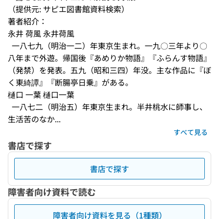
（提供元: サピエ図書館資料検索）
著者紹介：
永井 荷風 永井荷風

  一八七九（明治一二）年東京生まれ。一九〇三年より〇
八年まで外遊。帰国後『あめりか物語』『ふらんす物語』
（発禁）を発表。五九（昭和三四）年没。主な作品に『ぼ
く東綺譚』『断腸亭日乗』がある。
樋口 一葉 樋口一葉

  一八七二（明治五）年東京生まれ。半井桃水に師事し、
生活苦のなか...
すべて見る
書店で探す
書店で探す
障害者向け資料で読む
障害者向け資料を見る（1種類）